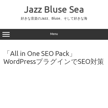
コ
ン
Jazz Bluse Sea
テ
ン
ツ
へ
好きな音楽のJazz、Bluse、そして好きな海
ス
キ
ッ
プ
Menu
「All in One SEO Pack」
WordPressプラグインでSEO対策