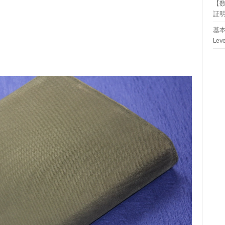
【
証
基本
Lev