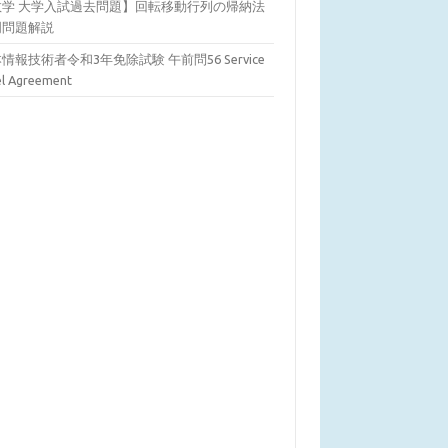
数学 大学入試過去問題】回転移動行列の帰納法
明問題解説
情報技術者令和3年免除試験 午前問56 Service
el Agreement