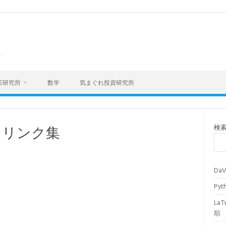
海
E研究所
数学
気まぐれ投資研究所
検
イトリンク集
Da
Py
La
順