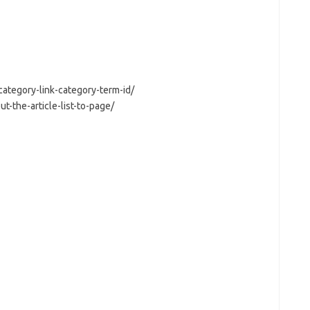
tegory-link-category-term-id/
-the-article-list-to-page/