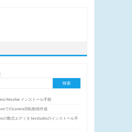
索
検索
Vinci Resolve インストール手順
thonでのLorenz回転動画作成
Texの数式エディタ texstudioのインストール手