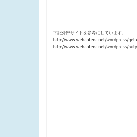
下記外部サイトを参考にしています。
http://www.webantena.net/wordpress/get-ca
http://www.webantena.net/wordpress/output