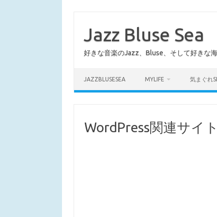
コ
ン
テ
Jazz Bluse Sea
ン
ツ
へ
好きな音楽のJazz、Bluse、そして好きな
ス
キ
ッ
プ
JAZZBLUSESEA
MYLIFE
気まぐれS
WordPress関連サ