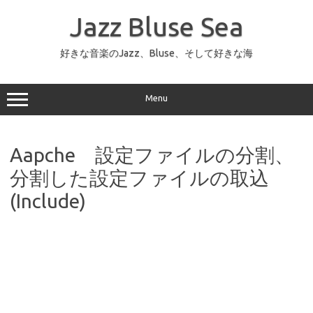
コ
ン
Jazz Bluse Sea
テ
ン
ツ
へ
好きな音楽のJazz、Bluse、そして好きな海
ス
キ
ッ
プ
Menu
Aapche 設定ファイルの分割、
分割した設定ファイルの取込
(Include)