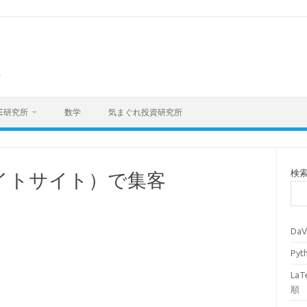
海
E研究所
数学
気まぐれ投資研究所
検
イトサイト）で集客
Da
Py
La
順