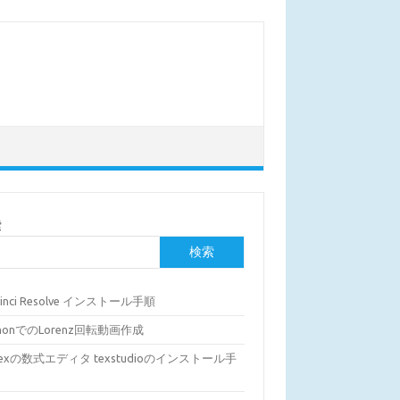
索
検索
Vinci Resolve インストール手順
thonでのLorenz回転動画作成
Texの数式エディタ texstudioのインストール手