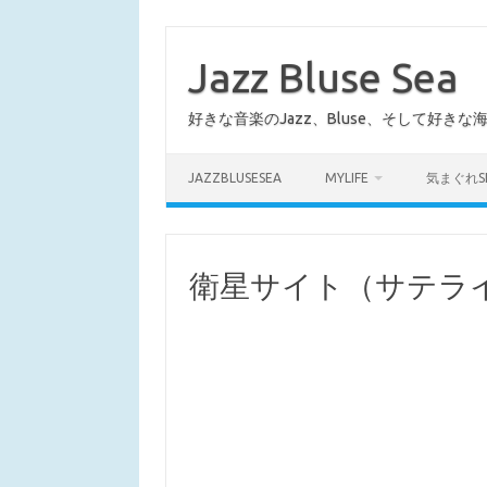
コ
ン
テ
Jazz Bluse Sea
ン
ツ
へ
好きな音楽のJazz、Bluse、そして好きな
ス
キ
ッ
プ
JAZZBLUSESEA
MYLIFE
気まぐれS
衛星サイト（サテラ