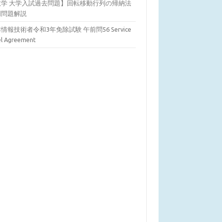
数学 大学入試過去問題】回転移動行列の帰納法
明問題解説
情報技術者令和3年免除試験 午前問56 Service
el Agreement