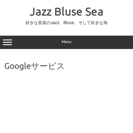
コ
ン
Jazz Bluse Sea
テ
ン
ツ
へ
好きな音楽のJazz、Bluse、そして好きな海
ス
キ
ッ
プ
Menu
Googleサービス