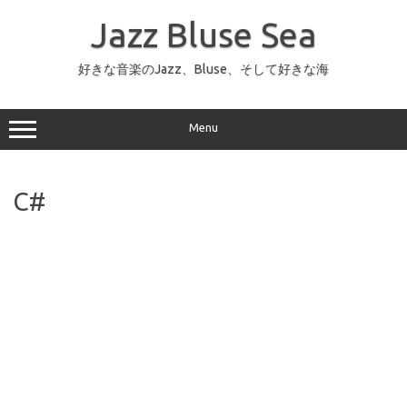
コ
ン
Jazz Bluse Sea
テ
ン
ツ
へ
好きな音楽のJazz、Bluse、そして好きな海
ス
キ
ッ
プ
Menu
C#