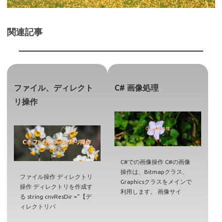
関連記事
ファイル、ディレクト
C# 画像処理
リ操作
C#での画像操作 C#の画像
操作は、Bitmapクラス、
ファイル操作 ディレクトリ
Graphicsクラスをメインで
操作 ディレクトリを作成す
利用します。 画像サイ
る string cnvResDir ="【デ
ィレクトリパ