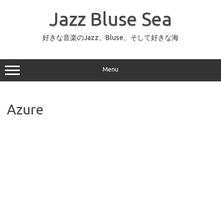
コ
ン
Jazz Bluse Sea
テ
ン
ツ
へ
好きな音楽のJazz、Bluse、そして好きな海
ス
キ
ッ
プ
Menu
Azure