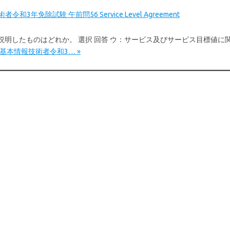
令和3年免除試験 午前問56 Service Level Agreement
Aを説明したものはどれか。 選択 回答 ウ：サービス及びサービス目標値
re: 基本情報技術者令和3… »