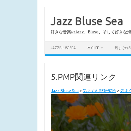
コ
ン
テ
Jazz Bluse Sea
ン
ツ
へ
好きな音楽のJazz、Bluse、そして好きな
ス
キ
ッ
プ
JAZZBLUSESEA
MYLIFE
気まぐれS
5.PMP関連リンク
Jazz Bluse Sea
>
気まぐれSE研究所
>
気ま