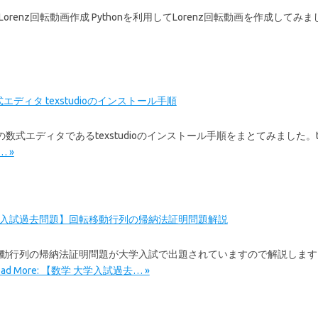
のLorenz回転動画作成 Pythonを利用してLorenz回転動画を作成してみまし
式エディタ texstudioのインストール手順
exの数式エディタであるtexstudioのインストール手順をまとてみました。t
 »
学入試過去問題】回転移動行列の帰納法証明問題解説
移動行列の帰納法証明問題が大学入試で出題されていますので解説しま
ead More: 【数学 大学入試過去… »