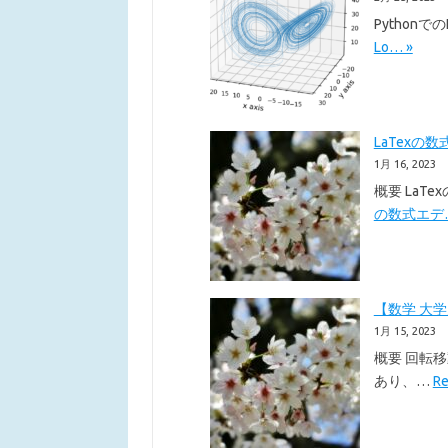
Pythonで
Lo… »
LaTexの数
1月 16, 2023
概要 LaT
の数式エデ…
【数学 大
1月 15, 2023
概要 回転
あり、…
R