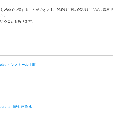
をWebで受講することができます。PMP取得後のPDU取得もWeb講座
した。
いることもあります。
Resolve インストール手順
のLorenz回転動画作成