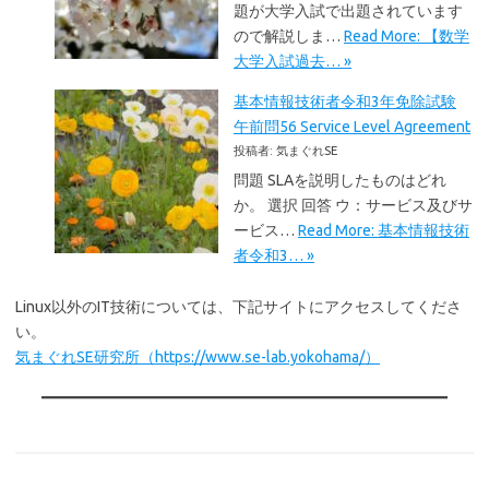
題が大学入試で出題されています
ので解説しま…
Read More: 【数学
大学入試過去… »
基本情報技術者令和3年免除試験
午前問56 Service Level Agreement
投稿者: 気まぐれSE
問題 SLAを説明したものはどれ
か。 選択 回答 ウ：サービス及びサ
ービス…
Read More: 基本情報技術
者令和3… »
Linux以外のIT技術については、下記サイトにアクセスしてくださ
い。
気まぐれSE研究所（https://www.se-lab.yokohama/）