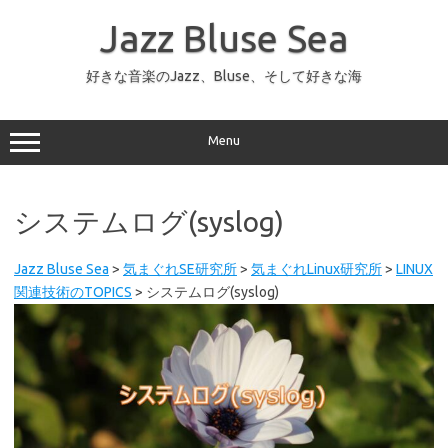
コ
ン
Jazz Bluse Sea
テ
ン
ツ
へ
好きな音楽のJazz、Bluse、そして好きな海
ス
キ
ッ
プ
Menu
システムログ(syslog)
Jazz Bluse Sea
>
気まぐれSE研究所
>
気まぐれLinux研究所
>
LINUX
関連技術のTOPICS
>
システムログ(syslog)