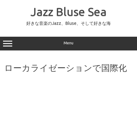
コ
ン
Jazz Bluse Sea
テ
ン
ツ
へ
好きな音楽のJazz、Bluse、そして好きな海
ス
キ
ッ
プ
Menu
ローカライゼーションで国際化