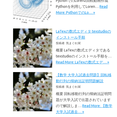
PythonでのLorenz回転動画作成
Pythonを利用してLoren…
Read
More: PythonでのLo… »
LaTexの数式エディタ texstudioの
インストール手順
投稿者: 気まぐれSE
概要 LaTexの数式エディタである
texstudioのインストール手順を…
Read More: LaTexの数式エデ… »
【数学 大学入試過去問題】回転移
動行列の帰納法証明問題解説
投稿者: 気まぐれSE
概要 回転移動行列の帰納法証明問
題が大学入試で出題されています
ので解説しま…
Read More: 【数学
大学入試過去… »