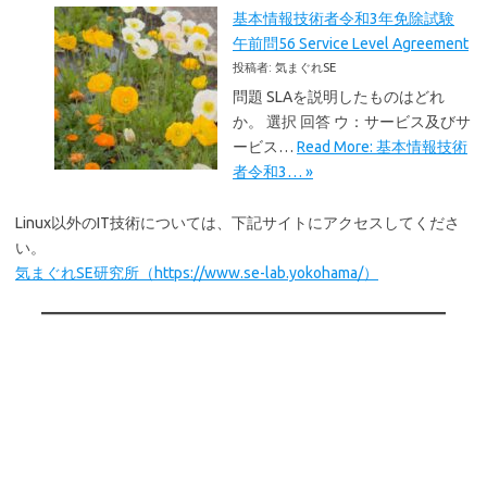
基本情報技術者令和3年免除試験
午前問56 Service Level Agreement
投稿者: 気まぐれSE
問題 SLAを説明したものはどれ
か。 選択 回答 ウ：サービス及びサ
ービス…
Read More: 基本情報技術
者令和3… »
Linux以外のIT技術については、下記サイトにアクセスしてくださ
い。
気まぐれSE研究所（https://www.se-lab.yokohama/）