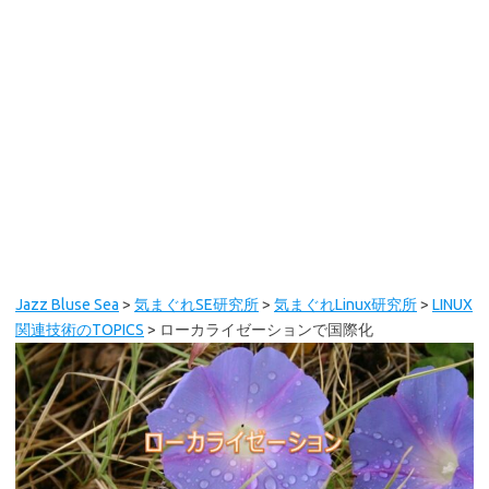
Jazz Bluse Sea
>
気まぐれSE研究所
>
気まぐれLinux研究所
>
LINUX
関連技術のTOPICS
>
ローカライゼーションで国際化