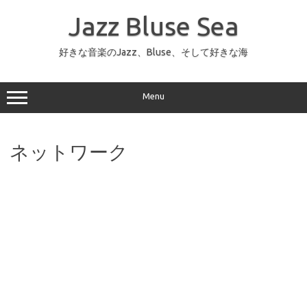
コ
ン
Jazz Bluse Sea
テ
ン
ツ
へ
好きな音楽のJazz、Bluse、そして好きな海
ス
キ
ッ
プ
Menu
ネットワーク