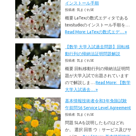
インストール手順
投稿者: 気まぐれSE
概要 LaTexの数式エディタである
texstudioのインストール手順を…
Read More: LaTexの数式エデ… »
【数学 大学入試過去問題】回転移
動行列の帰納法証明問題解説
投稿者: 気まぐれSE
概要 回転移動行列の帰納法証明問
題が大学入試で出題されています
ので解説しま…
Read More: 【数学
大学入試過去… »
基本情報技術者令和3年免除試験
午前問56 Service Level Agreement
投稿者: 気まぐれSE
問題 SLAを説明したものはどれ
か。 選択 回答 ウ：サービス及びサ