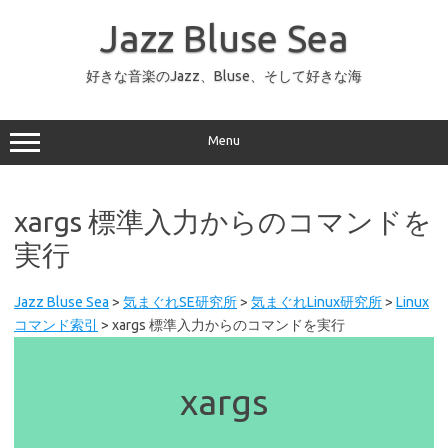
コ
ン
Jazz Bluse Sea
テ
ン
ツ
へ
好きな音楽のJazz、Bluse、そして好きな海
ス
キ
ッ
プ
Menu
xargs 標準入力からのコマンドを
実行
Jazz Bluse Sea
>
気まぐれSE研究所
>
気まぐれLinux研究所
>
Linux
コマンド索引
>
xargs 標準入力からのコマンドを実行
xargs