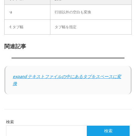
-a
行頭以外の空白も変換
-t タブ幅
タブ幅を指定
関連記事
expand テキストファイルの中にあるタブをスペースに変
換
検索
検索