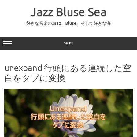
コ
ン
Jazz Bluse Sea
テ
ン
ツ
へ
好きな音楽のJazz、Bluse、そして好きな海
ス
キ
ッ
プ
Menu
unexpand 行頭にある連続した空
白をタブに変換