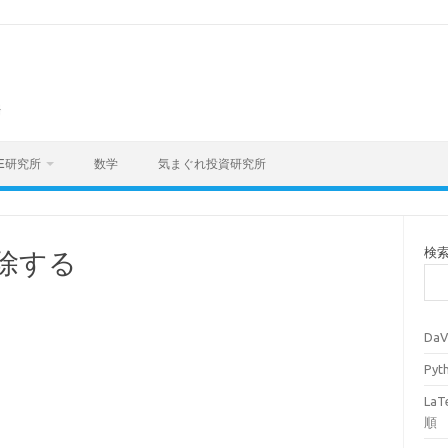
海
E研究所
数学
気まぐれ投資研究所
検
を解除する
Da
Py
La
順