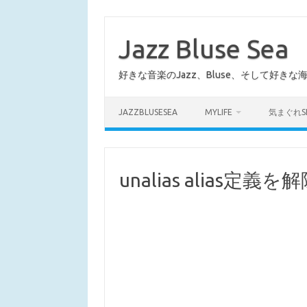
コ
ン
テ
Jazz Bluse Sea
ン
ツ
へ
好きな音楽のJazz、Bluse、そして好きな
ス
キ
ッ
プ
JAZZBLUSESEA
MYLIFE
気まぐれS
unalias alias定義