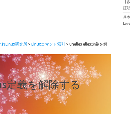
【
証
基本
Lev
れLinux研究所
>
Linuxコマンド索引
>
unalias alias定義を解
 alias定義を解除する