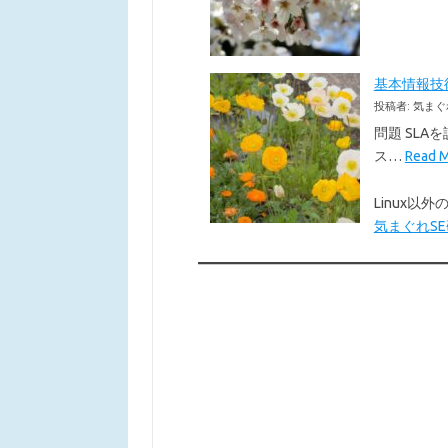
基本情報技術者
投稿者: 気まぐ
問題 SLA
ス…
Read
Linux
気まぐれSE研究