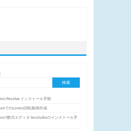
索
検索
Vinci Resolve インストール手順
thonでのLorenz回転動画作成
Texの数式エディタ texstudioのインストール手