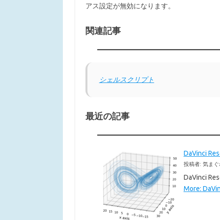
アス設定が無効になります。
関連記事
シェルスクリプト
最近の記事
DaVinci 
投稿者: 気まぐ
DaVinc
More: DaVi