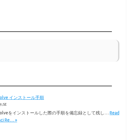
Resolve インストール手順
れSE
i Resolveをインストールした際の手順を備忘録として残し…
Read
nci Re… »