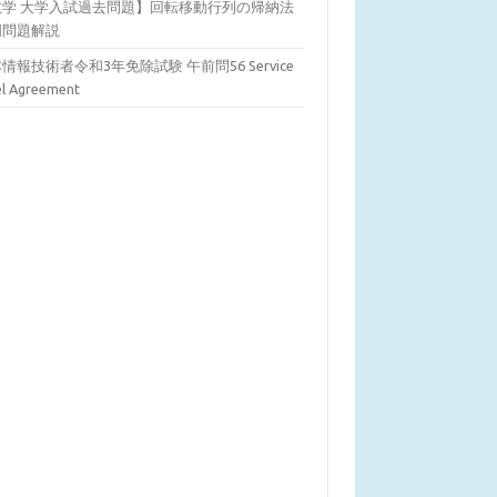
数学 大学入試過去問題】回転移動行列の帰納法
明問題解説
情報技術者令和3年免除試験 午前問56 Service
el Agreement