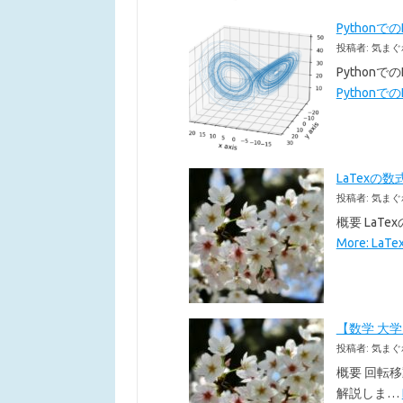
Pythonで
投稿者: 気まぐ
Pythonで
Pythonでの
LaTexの数
投稿者: 気まぐ
概要 LaT
More: La
【数学 大
投稿者: 気まぐ
概要 回転
解説しま…