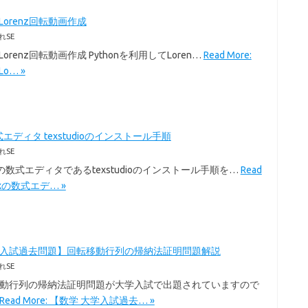
のLorenz回転動画作成
れSE
のLorenz回転動画作成 Pythonを利用してLoren…
Read More:
Lo… »
式エディタ texstudioのインストール手順
れSE
exの数式エディタであるtexstudioのインストール手順を…
Read
Texの数式エデ… »
学入試過去問題】回転移動行列の帰納法証明問題解説
れSE
移動行列の帰納法証明問題が大学入試で出題されていますので
Read More: 【数学 大学入試過去… »