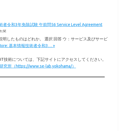
令和3年免除試験 午前問56 Service Level Agreement
れSE
を説明したものはどれか。 選択 回答 ウ：サービス及びサービ
 More: 基本情報技術者令和3… »
以外のIT技術については、下記サイトにアクセスしてください。
所（https://www.se-lab.yokohama/）