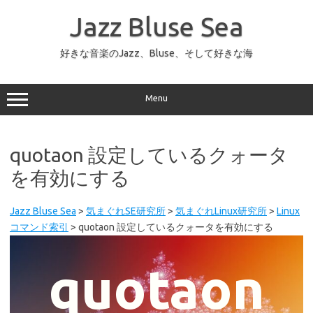
コ
ン
Jazz Bluse Sea
テ
ン
ツ
へ
好きな音楽のJazz、Bluse、そして好きな海
ス
キ
ッ
プ
Menu
quotaon 設定しているクォータ
を有効にする
Jazz Bluse Sea
>
気まぐれSE研究所
>
気まぐれLinux研究所
>
Linux
コマンド索引
>
quotaon 設定しているクォータを有効にする
quotaon