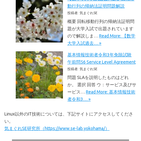
動行列の帰納法証明問題解説
投稿者: 気まぐれSE
概要 回転移動行列の帰納法証明問
題が大学入試で出題されています
ので解説しま…
Read More: 【数学
大学入試過去… »
基本情報技術者令和3年免除試験
午前問56 Service Level Agreement
投稿者: 気まぐれSE
問題 SLAを説明したものはどれ
か。 選択 回答 ウ：サービス及びサ
ービス…
Read More: 基本情報技術
者令和3… »
Linux以外のIT技術については、下記サイトにアクセスしてくださ
い。
気まぐれSE研究所（https://www.se-lab.yokohama/）