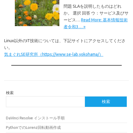
問題 SLAを説明したものはどれ
か。 選択 回答 ウ：サービス及びサ
ービス…
Read More: 基本情報技術
者令和3… »
Linux以外のIT技術については、下記サイトにアクセスしてくださ
い。
気まぐれSE研究所（https://www.se-lab.yokohama/）
検索
検索
DaVinci Resolve インストール手順
PythonでのLorenz回転動画作成