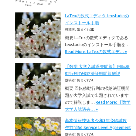
LaTexの数式エディタ texstudioの
インストール手順
投稿者: 気まぐれSE
概要 LaTexの数式エディタである
texstudioのインストール手順を…
Read More: LaTexの数式エデ… »
【数学 大学入試過去問題】回転移
動行列の帰納法証明問題解説
投稿者: 気まぐれSE
概要 回転移動行列の帰納法証明問
題が大学入試で出題されています
ので解説しま…
Read More: 【数学
大学入試過去… »
基本情報技術者令和3年免除試験
午前問56 Service Level Agreement
投稿者: 気まぐれSE