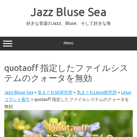
コ
ン
Jazz Bluse Sea
テ
ン
ツ
へ
好きな音楽のJazz、Bluse、そして好きな海
ス
キ
ッ
プ
Menu
quotaoff 指定したファイルシス
テムのクォータを無効
Jazz Bluse Sea
>
気まぐれSE研究所
>
気まぐれLinux研究所
>
Linux
コマンド索引
>
quotaoff 指定したファイルシステムのクォータを
無効