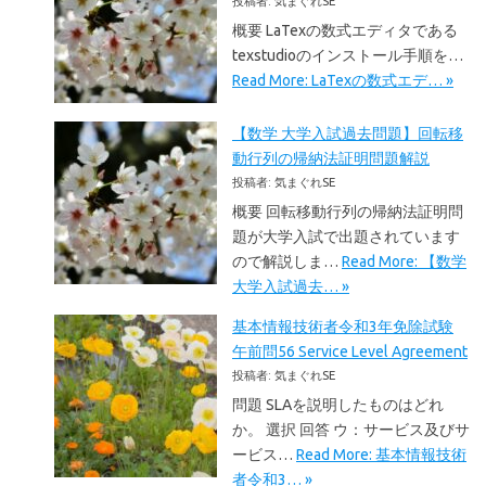
投稿者: 気まぐれSE
概要 LaTexの数式エディタである
texstudioのインストール手順を…
Read More: LaTexの数式エデ… »
【数学 大学入試過去問題】回転移
動行列の帰納法証明問題解説
投稿者: 気まぐれSE
概要 回転移動行列の帰納法証明問
題が大学入試で出題されています
ので解説しま…
Read More: 【数学
大学入試過去… »
基本情報技術者令和3年免除試験
午前問56 Service Level Agreement
投稿者: 気まぐれSE
問題 SLAを説明したものはどれ
か。 選択 回答 ウ：サービス及びサ
ービス…
Read More: 基本情報技術
者令和3… »