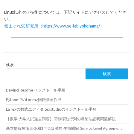
Linux以外のIT技術については、下記サイトにアクセスしてくださ
い。
気まぐれSE研究所（https://www.se-lab.yokohama/）
検索
検索
DaVinci Resolve インストール手順
PythonでのLorenz回転動画作成
LaTexの数式エディタ texstudioのインストール手順
【数学 大学入試過去問題】回転移動行列の帰納法証明問題解説
基本情報技術者令和3年免除試験 午前問56 Service Level Agreement