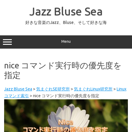
コ
ン
Jazz Bluse Sea
テ
ン
ツ
へ
好きな音楽のJazz、Bluse、そして好きな海
ス
キ
ッ
プ
Menu
nice コマンド実行時の優先度を
指定
Jazz Bluse Sea
>
気まぐれSE研究所
>
気まぐれLinux研究所
>
Linux
コマンド索引
>
nice コマンド実行時の優先度を指定