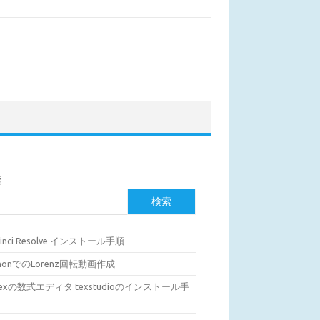
索
検索
Vinci Resolve インストール手順
thonでのLorenz回転動画作成
Texの数式エディタ texstudioのインストール手