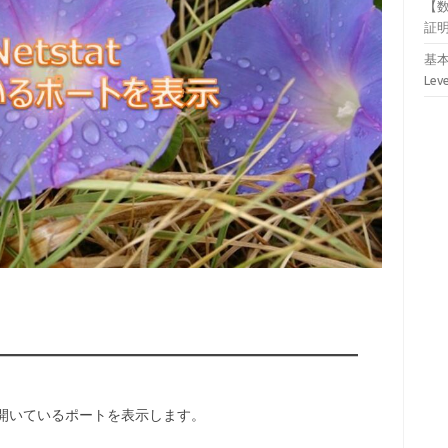
【
証
基本
Lev
報、開いているポートを表示します。