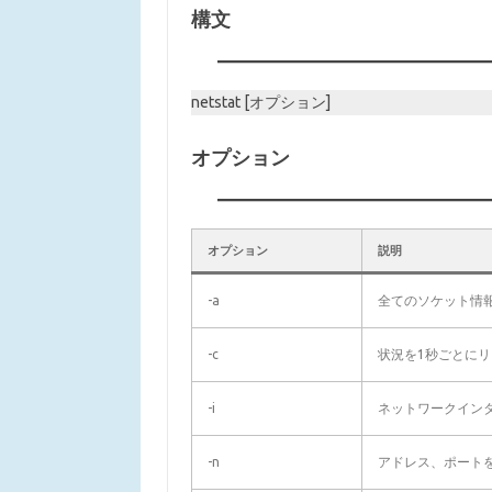
構文
netstat [オプション]
オプション
オプション
説明
-a
全てのソケット情
-c
状況を1秒ごとに
-i
ネットワークイン
-n
アドレス、ポート