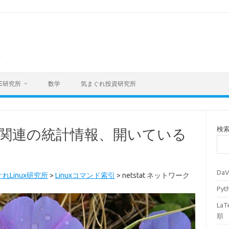
海
E研究所
数学
気まぐれ投資研究所
検
ワーク関連の統計情報、開いている
Da
れLinux研究所
>
Linuxコマンド索引
>
netstat ネットワーク
Py
La
順