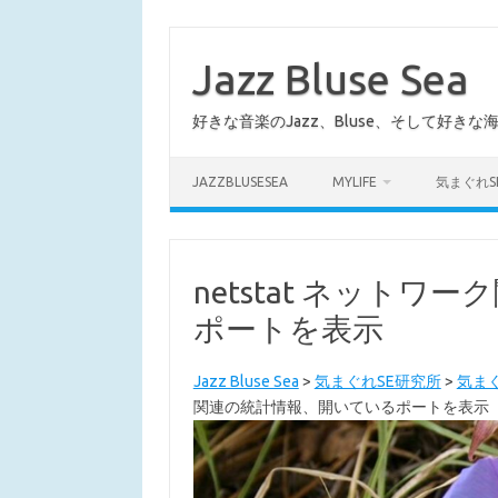
コ
ン
テ
Jazz Bluse Sea
ン
ツ
へ
好きな音楽のJazz、Bluse、そして好きな
ス
キ
ッ
プ
JAZZBLUSESEA
MYLIFE
気まぐれS
netstat ネット
ポートを表示
Jazz Bluse Sea
>
気まぐれSE研究所
>
気まぐ
関連の統計情報、開いているポートを表示