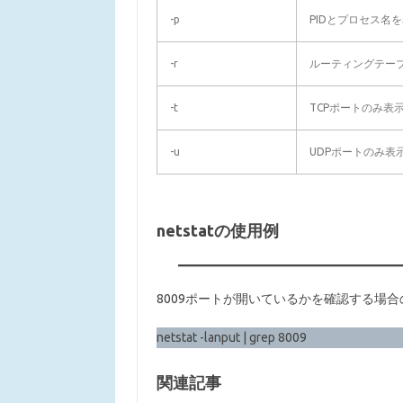
-p
PIDとプロセス名
-r
ルーティングテー
-t
TCPポートのみ表
-u
UDPポートのみ表
netstatの使用例
8009ポートが開いているかを確認する場合
netstat -lanput | grep 8009
関連記事