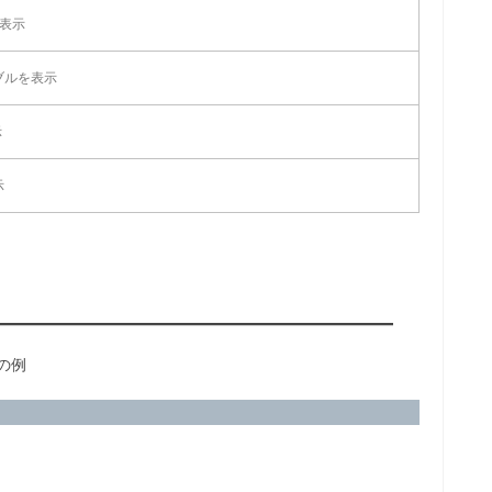
を表示
ブルを表示
示
示
の例