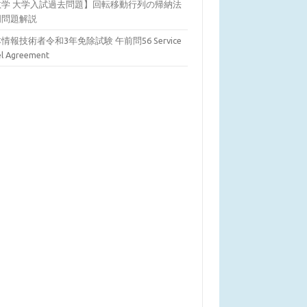
数学 大学入試過去問題】回転移動行列の帰納法
明問題解説
情報技術者令和3年免除試験 午前問56 Service
el Agreement