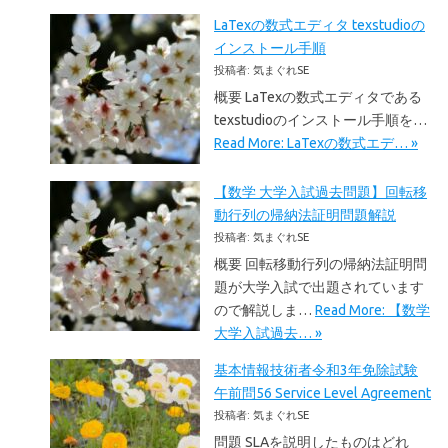
LaTexの数式エディタ texstudioの
インストール手順
投稿者: 気まぐれSE
概要 LaTexの数式エディタである
texstudioのインストール手順を…
Read More: LaTexの数式エデ… »
【数学 大学入試過去問題】回転移
動行列の帰納法証明問題解説
投稿者: 気まぐれSE
概要 回転移動行列の帰納法証明問
題が大学入試で出題されています
ので解説しま…
Read More: 【数学
大学入試過去… »
基本情報技術者令和3年免除試験
午前問56 Service Level Agreement
投稿者: 気まぐれSE
問題 SLAを説明したものはどれ