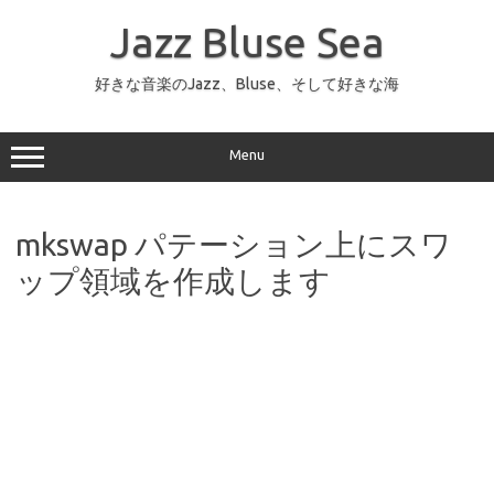
コ
ン
Jazz Bluse Sea
テ
ン
ツ
へ
好きな音楽のJazz、Bluse、そして好きな海
ス
キ
ッ
プ
Menu
mkswap パテーション上にスワ
ップ領域を作成します