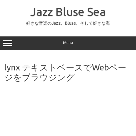
コ
ン
Jazz Bluse Sea
テ
ン
ツ
へ
好きな音楽のJazz、Bluse、そして好きな海
ス
キ
ッ
プ
Menu
lynx テキストベースでWebペー
ジをブラウジング