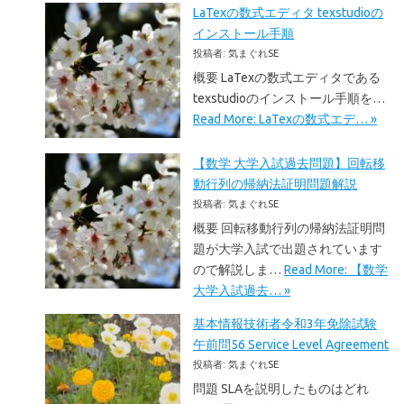
LaTexの数式エディタ texstudioの
インストール手順
投稿者: 気まぐれSE
概要 LaTexの数式エディタである
texstudioのインストール手順を…
Read More: LaTexの数式エデ… »
【数学 大学入試過去問題】回転移
動行列の帰納法証明問題解説
投稿者: 気まぐれSE
概要 回転移動行列の帰納法証明問
題が大学入試で出題されています
ので解説しま…
Read More: 【数学
大学入試過去… »
基本情報技術者令和3年免除試験
午前問56 Service Level Agreement
投稿者: 気まぐれSE
問題 SLAを説明したものはどれ