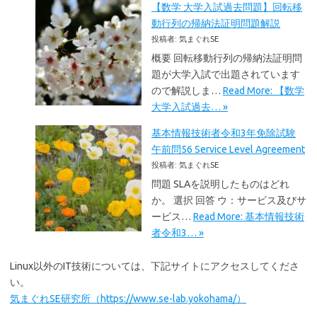
【数学 大学入試過去問題】回転移
動行列の帰納法証明問題解説
投稿者: 気まぐれSE
概要 回転移動行列の帰納法証明問
題が大学入試で出題されています
ので解説しま…
Read More: 【数学
大学入試過去… »
基本情報技術者令和3年免除試験
午前問56 Service Level Agreement
投稿者: 気まぐれSE
問題 SLAを説明したものはどれ
か。 選択 回答 ウ：サービス及びサ
ービス…
Read More: 基本情報技術
者令和3… »
Linux以外のIT技術については、下記サイトにアクセスしてくださ
い。
気まぐれSE研究所（https://www.se-lab.yokohama/）