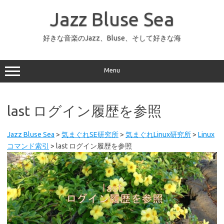
コ
ン
Jazz Bluse Sea
テ
ン
ツ
へ
好きな音楽のJazz、Bluse、そして好きな海
ス
キ
ッ
プ
Menu
last ログイン履歴を参照
Jazz Bluse Sea
>
気まぐれSE研究所
>
気まぐれLinux研究所
>
Linux
コマンド索引
>
last ログイン履歴を参照