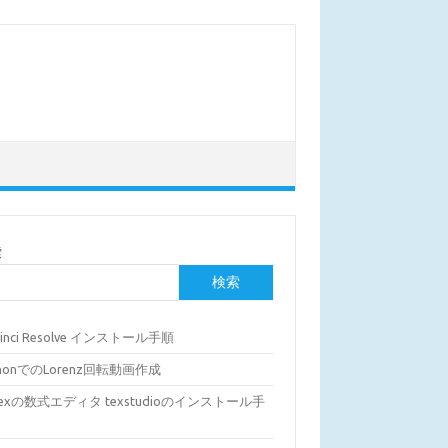
索
検索
Vinci Resolve インストール手順
thonでのLorenz回転動画作成
Texの数式エディタ texstudioのインストール手