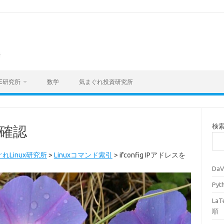
海
E研究所
数学
気まぐれ投資研究所
検
を確認
れLinux研究所
>
Linuxコマンド索引
>
ifconfig IPアドレスを
Da
Py
La
順