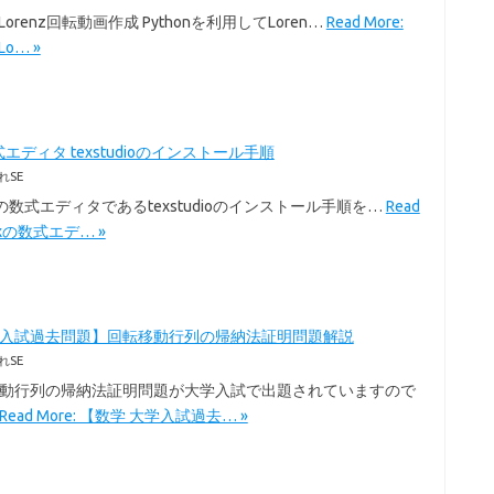
のLorenz回転動画作成 Pythonを利用してLoren…
Read More:
Lo… »
式エディタ texstudioのインストール手順
れSE
exの数式エディタであるtexstudioのインストール手順を…
Read
Texの数式エデ… »
学入試過去問題】回転移動行列の帰納法証明問題解説
れSE
移動行列の帰納法証明問題が大学入試で出題されていますので
Read More: 【数学 大学入試過去… »