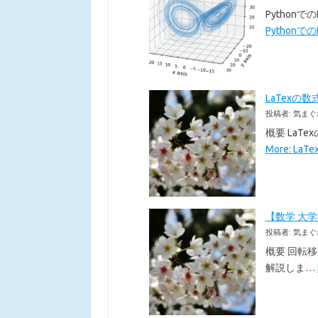
Pythonで
Pythonでの
LaTexの数
投稿者: 気まぐ
概要 LaT
More: La
【数学 大
投稿者: 気まぐ
概要 回転
解説しま…