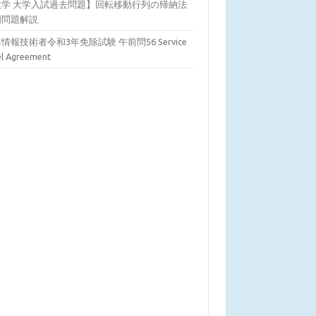
数学 大学入試過去問題】回転移動行列の帰納法
明問題解説
情報技術者令和3年免除試験 午前問56 Service
el Agreement