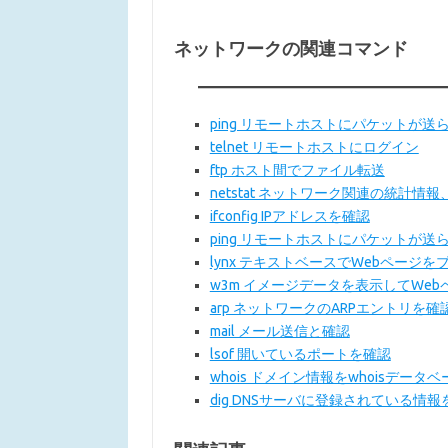
ネットワークの関連コマンド
ping リモートホストにパケットが
telnet リモートホストにログイン
ftp ホスト間でファイル転送
netstat ネットワーク関連の統計
ifconfig IPアドレスを確認
ping リモートホストにパケットが
lynx テキストベースでWebページ
w3m イメージデータを表示してWe
arp ネットワークのARPエントリを確
mail メール送信と確認
lsof 開いているポートを確認
whois ドメイン情報をwhoisデー
dig DNSサーバに登録されている情報