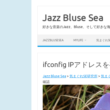
コ
ン
テ
Jazz Bluse Sea
ン
ツ
へ
好きな音楽のJazz、Bluse、そして好きな
ス
キ
ッ
プ
JAZZBLUSESEA
MYLIFE
気まぐれS
ifconfig IPアドレス
Jazz Bluse Sea
>
気まぐれSE研究所
>
気まぐ
確認