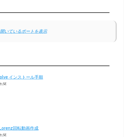
報、開いているポートを表示
Resolve インストール手順
れSE
のLorenz回転動画作成
れSE