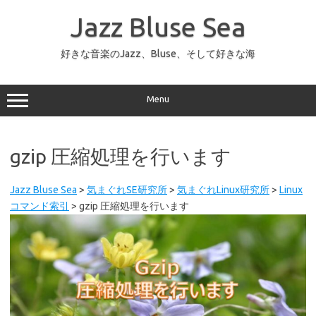
コ
ン
Jazz Bluse Sea
テ
ン
ツ
へ
好きな音楽のJazz、Bluse、そして好きな海
ス
キ
ッ
プ
Menu
gzip 圧縮処理を行います
Jazz Bluse Sea
>
気まぐれSE研究所
>
気まぐれLinux研究所
>
Linux
コマンド索引
>
gzip 圧縮処理を行います