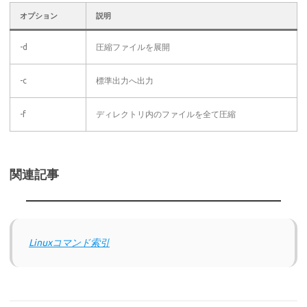
オプション
説明
-d
圧縮ファイルを展開
-c
標準出力へ出力
-f
ディレクトリ内のファイルを全て圧縮
関連記事
Linuxコマンド索引