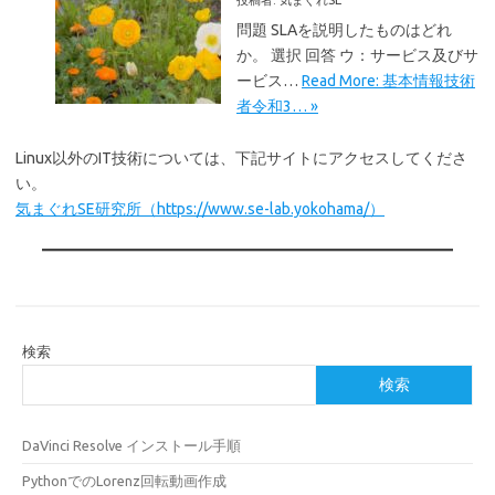
問題 SLAを説明したものはどれ
か。 選択 回答 ウ：サービス及びサ
ービス…
Read More: 基本情報技術
者令和3… »
Linux以外のIT技術については、下記サイトにアクセスしてくださ
い。
気まぐれSE研究所（https://www.se-lab.yokohama/）
検索
検索
DaVinci Resolve インストール手順
PythonでのLorenz回転動画作成