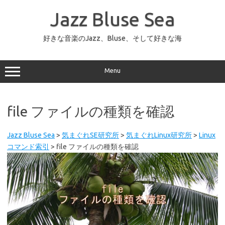
コ
ン
Jazz Bluse Sea
テ
ン
ツ
へ
好きな音楽のJazz、Bluse、そして好きな海
ス
キ
ッ
プ
Menu
file ファイルの種類を確認
Jazz Bluse Sea
>
気まぐれSE研究所
>
気まぐれLinux研究所
>
Linux
コマンド索引
>
file ファイルの種類を確認