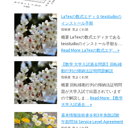
LaTexの数式エディタ texstudioの
インストール手順
投稿者: 気まぐれSE
概要 LaTexの数式エディタである
texstudioのインストール手順を…
Read More: LaTexの数式エデ… »
【数学 大学入試過去問題】回転移
動行列の帰納法証明問題解説
投稿者: 気まぐれSE
概要 回転移動行列の帰納法証明問
題が大学入試で出題されています
ので解説しま…
Read More: 【数学
大学入試過去… »
基本情報技術者令和3年免除試験
午前問56 Service Level Agreement
投稿者: 気まぐれSE