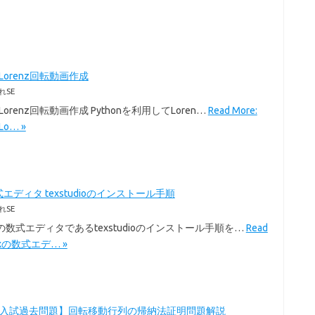
のLorenz回転動画作成
れSE
のLorenz回転動画作成 Pythonを利用してLoren…
Read More:
Lo… »
式エディタ texstudioのインストール手順
れSE
exの数式エディタであるtexstudioのインストール手順を…
Read
Texの数式エデ… »
学入試過去問題】回転移動行列の帰納法証明問題解説