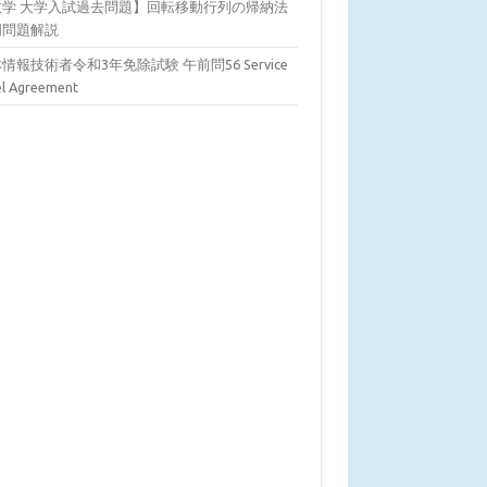
数学 大学入試過去問題】回転移動行列の帰納法
明問題解説
情報技術者令和3年免除試験 午前問56 Service
el Agreement