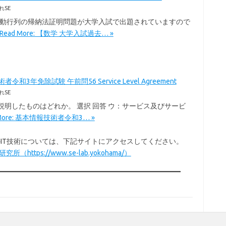
れSE
移動行列の帰納法証明問題が大学入試で出題されていますので
Read More: 【数学 大学入試過去… »
令和3年免除試験 午前問56 Service Level Agreement
れSE
を説明したものはどれか。 選択 回答 ウ：サービス及びサービ
 More: 基本情報技術者令和3… »
以外のIT技術については、下記サイトにアクセスしてください。
所（https://www.se-lab.yokohama/）