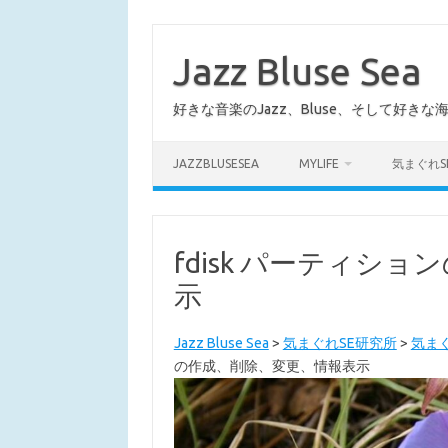
コ
ン
テ
Jazz Bluse Sea
ン
ツ
へ
好きな音楽のJazz、Bluse、そして好きな
ス
キ
ッ
プ
JAZZBLUSESEA
MYLIFE
気まぐれS
fdisk パーティシ
示
Jazz Bluse Sea
>
気まぐれSE研究所
>
気まぐ
の作成、削除、変更、情報表示