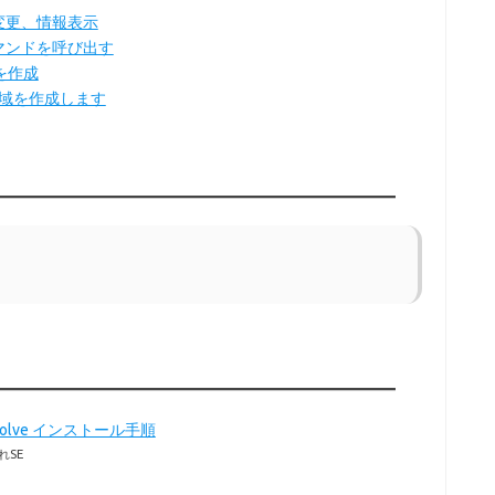
、変更、情報表示
コマンドを呼び出す
ムを作成
領域を作成します
Resolve インストール手順
れSE