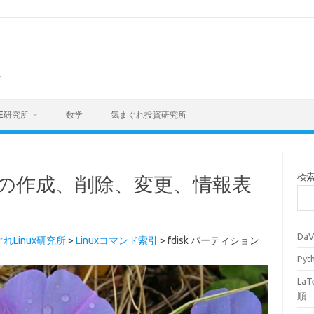
海
E研究所
数学
気まぐれ投資研究所
検
ョンの作成、削除、変更、情報表
Da
れLinux研究所
>
Linuxコマンド索引
>
fdisk パーティション
Py
La
順