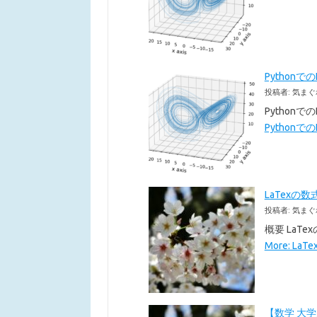
Pythonで
投稿者: 気まぐ
Pythonで
Pythonでの
LaTexの数
投稿者: 気まぐ
概要 LaT
More: La
【数学 大