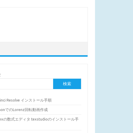
索
検索
Vinci Resolve インストール手順
thonでのLorenz回転動画作成
Texの数式エディタ texstudioのインストール手