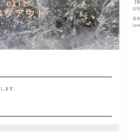
【
証
基本
Lev
トします。