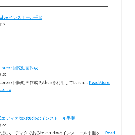
Resolve インストール手順
れSE
のLorenz回転動画作成
れSE
のLorenz回転動画作成 Pythonを利用してLoren…
Read More:
Lo… »
式エディタ texstudioのインストール手順
れSE
exの数式エディタであるtexstudioのインストール手順を…
Read