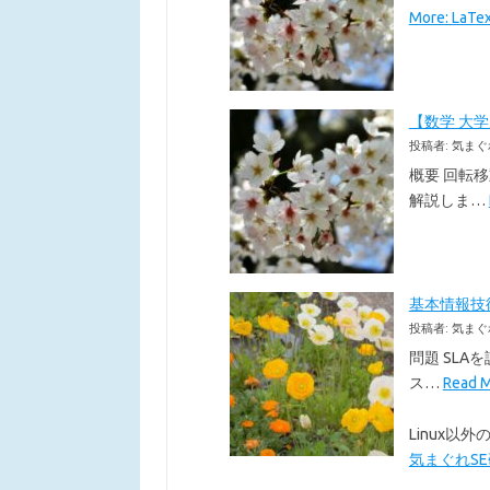
More: La
【数学 大
投稿者: 気まぐ
概要 回転
解説しま…
基本情報技術者
投稿者: 気まぐ
問題 SLA
ス…
Read
Linux
気まぐれSE研究