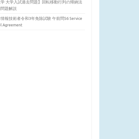
数学 大学入試過去問題】回転移動行列の帰納法
明問題解説
情報技術者令和3年免除試験 午前問56 Service
el Agreement