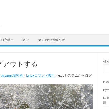
海
E研究所
数学
気まぐれ投資研究所
検
ログアウトする
れLinux研究所
>
Linuxコマンド索引
>
exit システムからログ
Da
Py
La
順