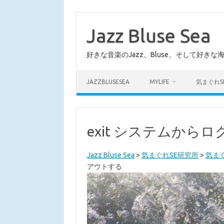
コ
ン
テ
Jazz Bluse Sea
ン
ツ
へ
好きな音楽のJazz、Bluse、そして好きな
ス
キ
ッ
プ
JAZZBLUSESEA
MYLIFE
気まぐれS
exit システムから
Jazz Bluse Sea
>
気まぐれSE研究所
>
気まぐ
アウトする