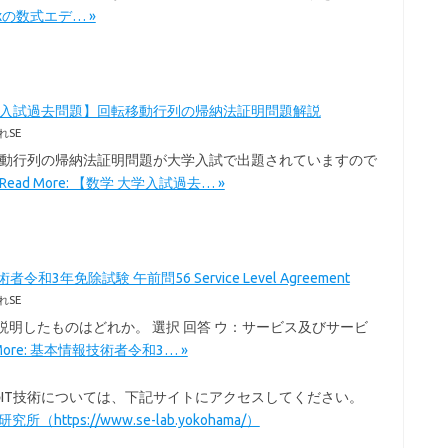
Texの数式エデ… »
学入試過去問題】回転移動行列の帰納法証明問題解説
れSE
移動行列の帰納法証明問題が大学入試で出題されていますので
Read More: 【数学 大学入試過去… »
令和3年免除試験 午前問56 Service Level Agreement
れSE
を説明したものはどれか。 選択 回答 ウ：サービス及びサービ
 More: 基本情報技術者令和3… »
以外のIT技術については、下記サイトにアクセスしてください。
所（https://www.se-lab.yokohama/）