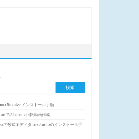
索
検索
Vinci Resolve インストール手順
thonでのLorenz回転動画作成
Texの数式エディタ texstudioのインストール手