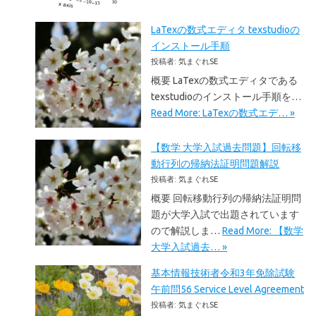
LaTexの数式エディタ texstudioの
インストール手順
投稿者: 気まぐれSE
概要 LaTexの数式エディタである
texstudioのインストール手順を…
Read More: LaTexの数式エデ… »
【数学 大学入試過去問題】回転移
動行列の帰納法証明問題解説
投稿者: 気まぐれSE
概要 回転移動行列の帰納法証明問
題が大学入試で出題されています
ので解説しま…
Read More: 【数学
大学入試過去… »
基本情報技術者令和3年免除試験
午前問56 Service Level Agreement
投稿者: 気まぐれSE