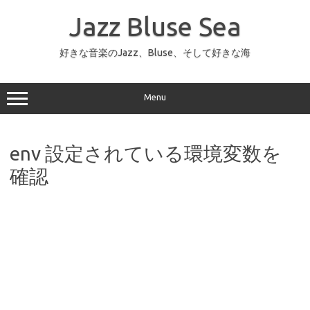
コ
ン
Jazz Bluse Sea
テ
ン
ツ
へ
好きな音楽のJazz、Bluse、そして好きな海
ス
キ
ッ
プ
Menu
env 設定されている環境変数を
確認