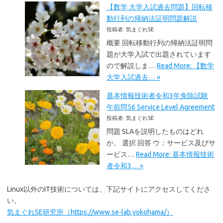
【数学 大学入試過去問題】回転移
動行列の帰納法証明問題解説
投稿者: 気まぐれSE
概要 回転移動行列の帰納法証明問
題が大学入試で出題されています
ので解説しま…
Read More: 【数学
大学入試過去… »
基本情報技術者令和3年免除試験
午前問56 Service Level Agreement
投稿者: 気まぐれSE
問題 SLAを説明したものはどれ
か。 選択 回答 ウ：サービス及びサ
ービス…
Read More: 基本情報技術
者令和3… »
Linux以外のIT技術については、下記サイトにアクセスしてくださ
い。
気まぐれSE研究所（https://www.se-lab.yokohama/）