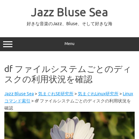
コ
ン
Jazz Bluse Sea
テ
ン
ツ
へ
好きな音楽のJazz、Bluse、そして好きな海
ス
キ
ッ
プ
Menu
df ファイルシステムごとのディ
スクの利用状況を確認
Jazz Bluse Sea
>
気まぐれSE研究所
>
気まぐれLinux研究所
>
Linux
コマンド索引
>
df ファイルシステムごとのディスクの利用状況を
確認