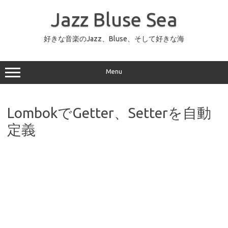
コ
ン
Jazz Bluse Sea
テ
ン
ツ
へ
好きな音楽のJazz、Bluse、そして好きな海
ス
キ
ッ
プ
Menu
LombokでGetter、Setterを自動
定義