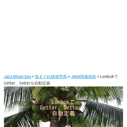
Jazz Bluse Sea
>
気まぐれSE研究所
>
JAVA関連技術
>
Lombokで
Getter、Setterを自動定義