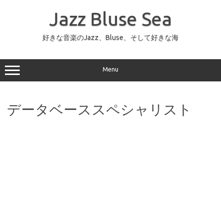
コ
ン
Jazz Bluse Sea
テ
ン
ツ
へ
好きな音楽のJazz、Bluse、そして好きな海
ス
キ
ッ
プ
Menu
データベーススペシャリスト