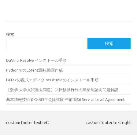
検索
検索
DaVinci Resolve インストール手順
PythonでのLorenz回転動画作成
LaTexの数式エディタ texstudioのインストール手順
【数学 大学入試過去問題】回転移動行列の帰納法証明問題解説
基本情報技術者令和3年免除試験 午前問56 Service Level Agreement
custom footer text left
custom footer text right