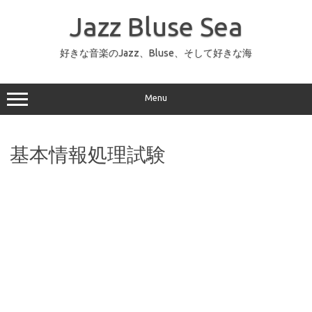
コ
ン
Jazz Bluse Sea
テ
ン
ツ
へ
好きな音楽のJazz、Bluse、そして好きな海
ス
キ
ッ
プ
Menu
基本情報処理試験