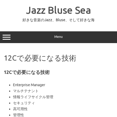
コ
ン
Jazz Bluse Sea
テ
ン
ツ
へ
好きな音楽のJazz、Bluse、そして好きな海
ス
キ
ッ
プ
Menu
12Cで必要になる技術
12Cで必要になる技術
Enterprise Manager
マルチテナント
情報ライフサイクル管理
セキュリティ
高可用性
管理性