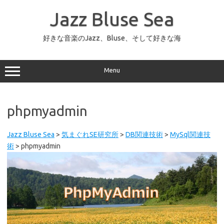
コ
ン
Jazz Bluse Sea
テ
ン
ツ
へ
好きな音楽のJazz、Bluse、そして好きな海
ス
キ
ッ
プ
Menu
phpmyadmin
Jazz Bluse Sea
>
気まぐれSE研究所
>
DB関連技術
>
MySql関連技
術
>
phpmyadmin