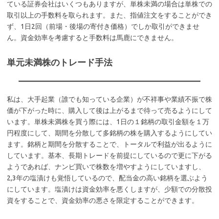
ている証券会社はいくつもありますが、単株未満の場合は単株での
取引以上の手数料を取られます。また、指値注文をすることができ
ず、1日2回（前場・後場の寄付き価格）でしか取引ができませ
ん。資金効率を考慮すると手数料は馬鹿にできません。
単元未満株のトレード手法
私は、大手起業（誰でも知っている企業）が不祥事や業績不振で株
価が下がった時に、購入して後は上がるまで待って売るようにして
います。単株未満株を買う際には、1日の１銘柄の取引金額を１万
円程度にして、期間を分散して多銘柄の株を購入するようにしてい
ます。銘柄と期間を分散することで、トータルで利益が出るように
しています。基本、長期トレードを前提にしているので更に下がる
ようであれば、ナンビ買いで株数を増やすようにしていますし、
2,3年の塩漬けも覚悟しているので、配当金の高い銘柄を選ぶよう
にしています。塩漬けは資金効率を悪くしますが、少額での分散投
資をすることで、資金効率の悪さを限定することができます。