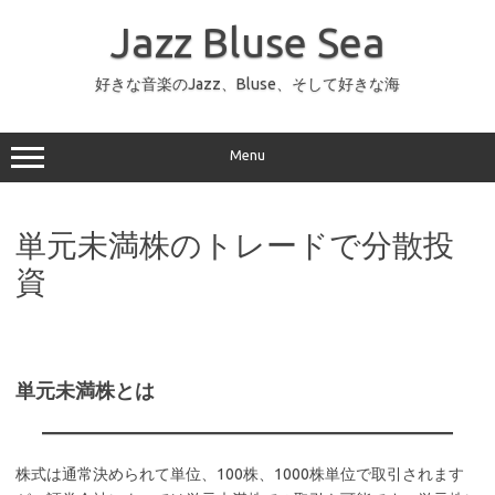
コ
ン
Jazz Bluse Sea
テ
ン
ツ
へ
好きな音楽のJazz、Bluse、そして好きな海
ス
キ
ッ
プ
Menu
単元未満株のトレードで分散投
資
単元未満株とは
株式は通常決められて単位、100株、1000株単位で取引されます