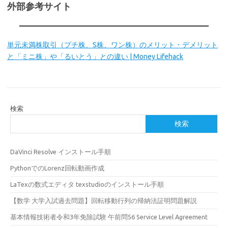
外部参考サイト
単元未満株取引（プチ株、S株、ワン株）のメリット・デメリット
と「ミニ株」や「るいとう」との違い | Money Lifehack
検索
検索
DaVinci Resolve インストール手順
PythonでのLorenz回転動画作成
LaTexの数式エディタ texstudioのインストール手順
【数学 大学入試過去問題】回転移動行列の帰納法証明問題解説
基本情報技術者令和3年免除試験 午前問56 Service Level Agreement