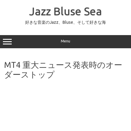
コ
ン
Jazz Bluse Sea
テ
ン
ツ
へ
好きな音楽のJazz、Bluse、そして好きな海
ス
キ
ッ
プ
Menu
MT4 重大ニュース発表時のオー
ダーストップ