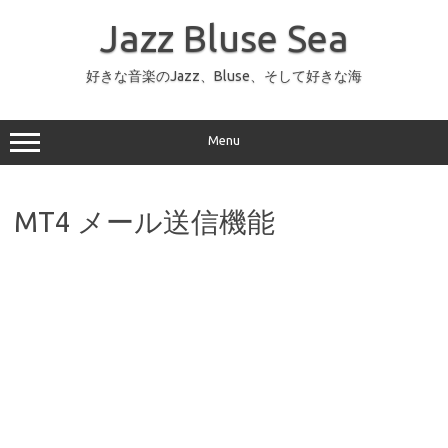
コ
ン
Jazz Bluse Sea
テ
ン
ツ
へ
好きな音楽のJazz、Bluse、そして好きな海
ス
キ
ッ
プ
Menu
MT4 メール送信機能