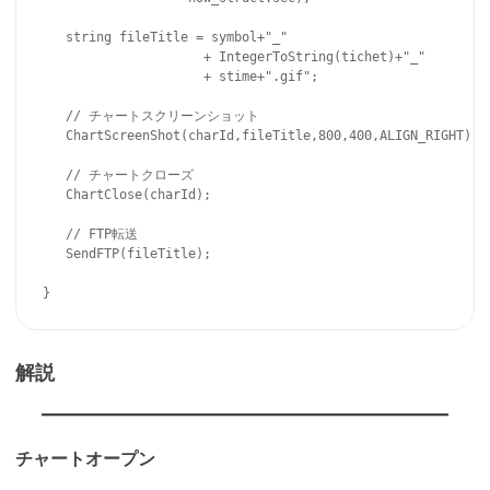
   string fileTitle = symbol+"_"

                     + IntegerToString(tichet)+"_"

                     + stime+".gif";

   // チャートスクリーンショット   

   ChartScreenShot(charId,fileTitle,800,400,ALIGN_RIGHT);

   // チャートクローズ

   ChartClose(charId);

   // FTP転送

   SendFTP(fileTitle);

解説
チャートオープン