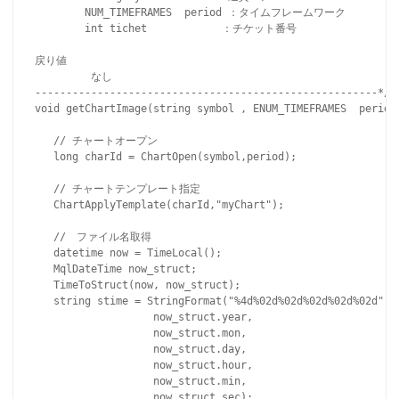
        NUM_TIMEFRAMES  period ：タイムフレームワーク

        int tichet            ：チケット番号

戻り値  

         なし         

-------------------------------------------------------*/

void getChartImage(string symbol , ENUM_TIMEFRAMES  period 
   // チャートオープン

   long charId = ChartOpen(symbol,period);

   // チャートテンプレート指定

   ChartApplyTemplate(charId,"myChart");

   //　ファイル名取得

   datetime now = TimeLocal(); 

   MqlDateTime now_struct;

   TimeToStruct(now, now_struct); 

   string stime = StringFormat("%4d%02d%02d%02d%02d%02d",

                   now_struct.year,

                   now_struct.mon,

                   now_struct.day,

                   now_struct.hour,

                   now_struct.min,

                   now_struct.sec); 
