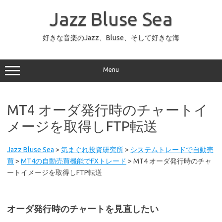
コ
ン
Jazz Bluse Sea
テ
ン
ツ
へ
好きな音楽のJazz、Bluse、そして好きな海
ス
キ
ッ
プ
Menu
MT4 オーダ発行時のチャートイ
メージを取得しFTP転送
Jazz Bluse Sea
>
気まぐれ投資研究所
>
システムトレードで自動売
買
>
MT4の自動売買機能でFXトレード
>
MT4 オーダ発行時のチャ
ートイメージを取得しFTP転送
オーダ発行時のチャートを見直したい