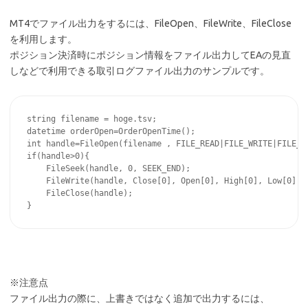
MT4でファイル出力をするには、FileOpen、FileWrite、FileClose
を利用します。
ポジション決済時にポジション情報をファイル出力してEAの見直
しなどで利用できる取引ログファイル出力のサンプルです。
string filename = hoge.tsv;

datetime orderOpen=OrderOpenTime();

int handle=FileOpen(filename , FILE_READ|FILE_WRITE|FILE_CS
if(handle>0){

    FileSeek(handle, 0, SEEK_END);

    FileWrite(handle, Close[0], Open[0], High[0], Low[0], T
    FileClose(handle);

※注意点
ファイル出力の際に、上書きではなく追加で出力するには、