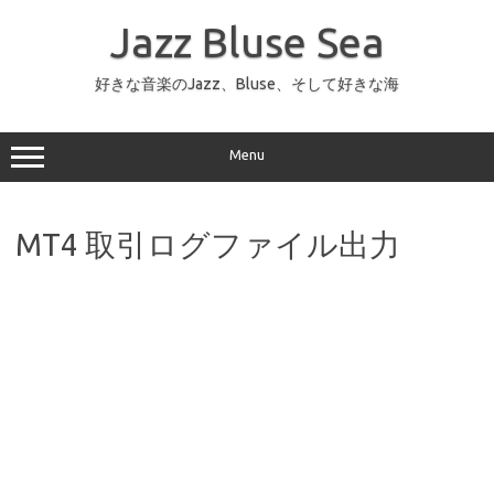
コ
ン
Jazz Bluse Sea
テ
ン
ツ
へ
好きな音楽のJazz、Bluse、そして好きな海
ス
キ
ッ
プ
Menu
MT4 取引ログファイル出力