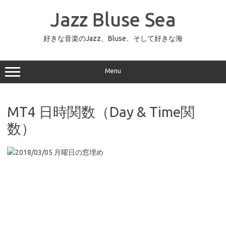
コ
ン
Jazz Bluse Sea
テ
ン
ツ
へ
好きな音楽のJazz、Bluse、そして好きな海
ス
キ
ッ
プ
Menu
MT4 日時関数（Day & Time関
数）