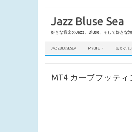
コ
ン
テ
Jazz Bluse Sea
ン
ツ
へ
好きな音楽のJazz、Bluse、そして好きな
ス
キ
ッ
プ
JAZZBLUSESEA
MYLIFE
気まぐれS
MT4 カーブフッティ