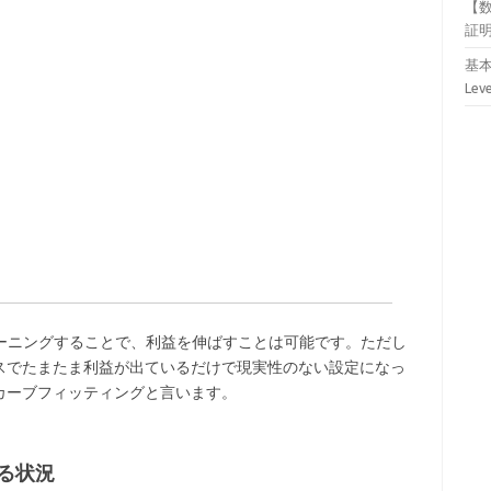
【
証
基本
Lev
ューニングすることで、利益を伸ばすことは可能です。ただし
スでたまたま利益が出ているだけで現実性のない設定になっ
カーブフィッティングと言います。
る状況