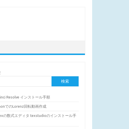
索
検索
Vinci Resolve インストール手順
thonでのLorenz回転動画作成
Texの数式エディタ texstudioのインストール手