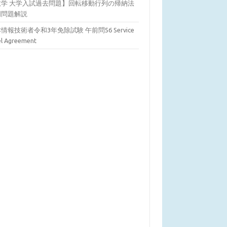
数学 大学入試過去問題】回転移動行列の帰納法
明問題解説
情報技術者令和3年免除試験 午前問56 Service
el Agreement