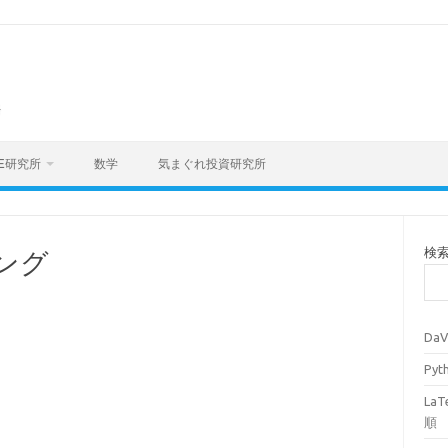
海
E研究所
数学
気まぐれ投資研究所
検
ング
Da
Py
La
順