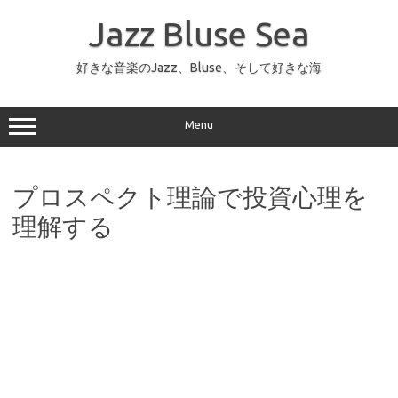
コ
ン
Jazz Bluse Sea
テ
ン
ツ
へ
好きな音楽のJazz、Bluse、そして好きな海
ス
キ
ッ
プ
Menu
プロスペクト理論で投資心理を
理解する