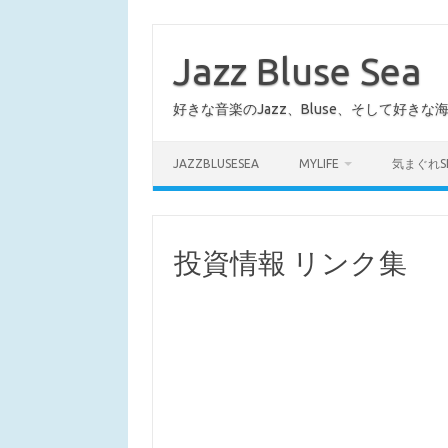
コ
ン
テ
Jazz Bluse Sea
ン
ツ
へ
好きな音楽のJazz、Bluse、そして好きな
ス
キ
ッ
プ
JAZZBLUSESEA
MYLIFE
気まぐれS
投資情報 リンク集