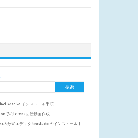
索
検索
Vinci Resolve インストール手順
thonでのLorenz回転動画作成
Texの数式エディタ texstudioのインストール手