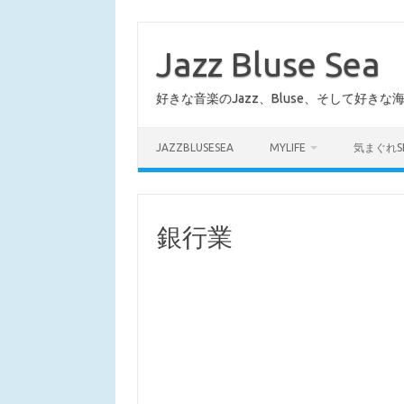
コ
ン
テ
Jazz Bluse Sea
ン
ツ
へ
好きな音楽のJazz、Bluse、そして好きな
ス
キ
ッ
プ
JAZZBLUSESEA
MYLIFE
気まぐれS
銀行業