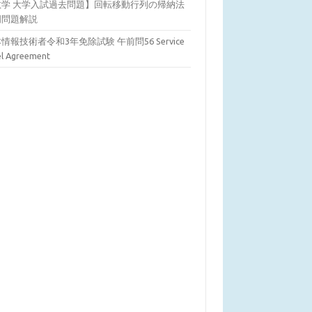
数学 大学入試過去問題】回転移動行列の帰納法
明問題解説
情報技術者令和3年免除試験 午前問56 Service
el Agreement