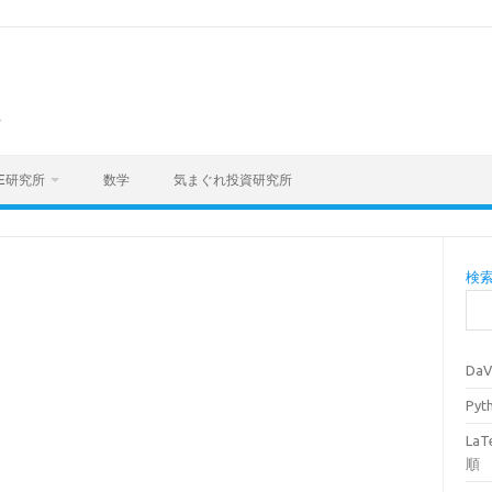
海
E研究所
数学
気まぐれ投資研究所
検
Da
Py
La
順