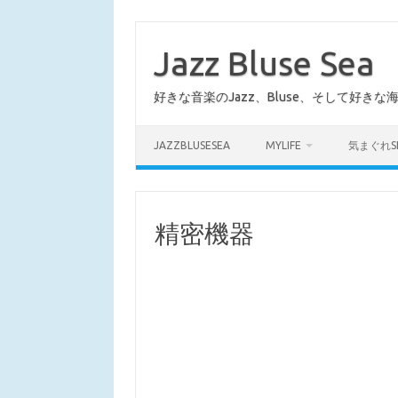
コ
ン
テ
Jazz Bluse Sea
ン
ツ
へ
好きな音楽のJazz、Bluse、そして好きな
ス
キ
ッ
プ
JAZZBLUSESEA
MYLIFE
気まぐれS
精密機器