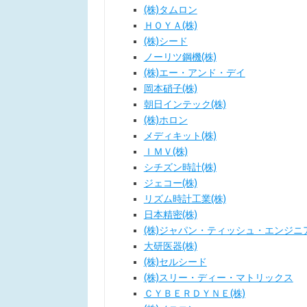
(株)タムロン
ＨＯＹＡ(株)
(株)シード
ノーリツ鋼機(株)
(株)エー・アンド・デイ
岡本硝子(株)
朝日インテック(株)
(株)ホロン
メディキット(株)
ＩＭＶ(株)
シチズン時計(株)
ジェコー(株)
リズム時計工業(株)
日本精密(株)
(株)ジャパン・ティッシュ・エンジニ
大研医器(株)
(株)セルシード
(株)スリー・ディー・マトリックス
ＣＹＢＥＲＤＹＮＥ(株)