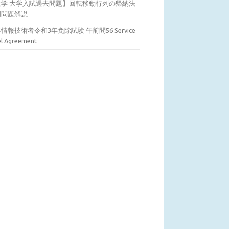
数学 大学入試過去問題】回転移動行列の帰納法
明問題解説
情報技術者令和3年免除試験 午前問56 Service
el Agreement