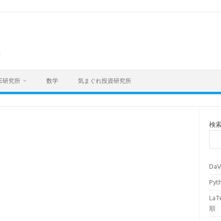
海
E研究所
数学
気まぐれ投資研究所
検
Da
Py
La
順