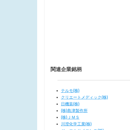
関連企業銘柄
テルモ(株)
クリエートメディック(株)
日機装(株)
(株)島津製作所
(株)ＪＭＳ
川澄化学工業(株)