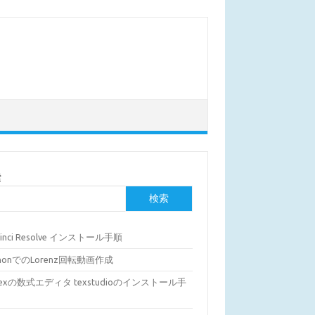
索
検索
Vinci Resolve インストール手順
thonでのLorenz回転動画作成
Texの数式エディタ texstudioのインストール手