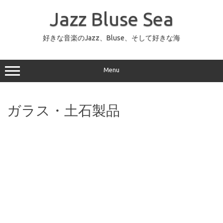
コ
ン
Jazz Bluse Sea
テ
ン
ツ
へ
好きな音楽のJazz、Bluse、そして好きな海
ス
キ
ッ
プ
Menu
ガラス・土石製品