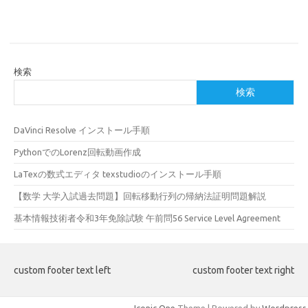
検索
検索
DaVinci Resolve インストール手順
PythonでのLorenz回転動画作成
LaTexの数式エディタ texstudioのインストール手順
【数学 大学入試過去問題】回転移動行列の帰納法証明問題解説
基本情報技術者令和3年免除試験 午前問56 Service Level Agreement
custom footer text left
custom footer text right