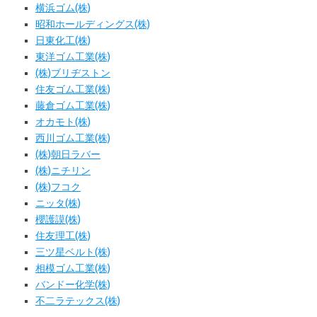
横浜ゴム(株)
昭和ホールディングス(株)
日東化工(株)
東洋ゴム工業(株)
(株)ブリヂストン
住友ゴム工業(株)
藤倉ゴム工業(株)
オカモト(株)
西川ゴム工業(株)
(株)朝日ラバー
(株)ニチリン
(株)フコク
ニッタ(株)
櫻護謨(株)
住友理工(株)
三ツ星ベルト(株)
相模ゴム工業(株)
バンドー化学(株)
不二ラテックス(株)