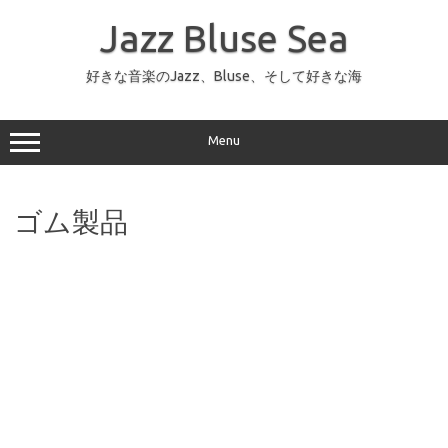
コ
ン
Jazz Bluse Sea
テ
ン
ツ
へ
好きな音楽のJazz、Bluse、そして好きな海
ス
キ
ッ
プ
Menu
ゴム製品