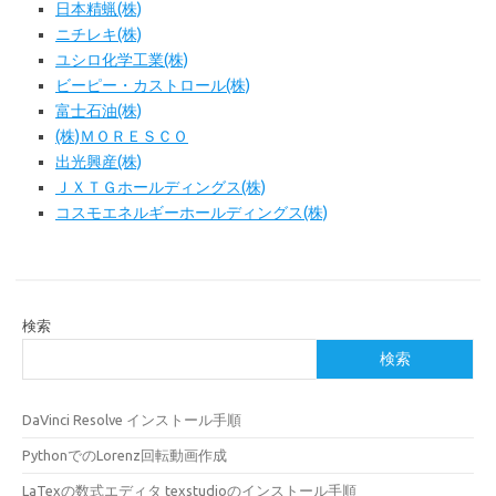
日本精蝋(株)
ニチレキ(株)
ユシロ化学工業(株)
ビーピー・カストロール(株)
富士石油(株)
(株)ＭＯＲＥＳＣＯ
出光興産(株)
ＪＸＴＧホールディングス(株)
コスモエネルギーホールディングス(株)
検索
検索
DaVinci Resolve インストール手順
PythonでのLorenz回転動画作成
LaTexの数式エディタ texstudioのインストール手順