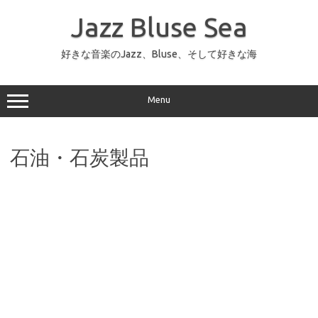
コ
ン
Jazz Bluse Sea
テ
ン
ツ
へ
好きな音楽のJazz、Bluse、そして好きな海
ス
キ
ッ
プ
Menu
石油・石炭製品