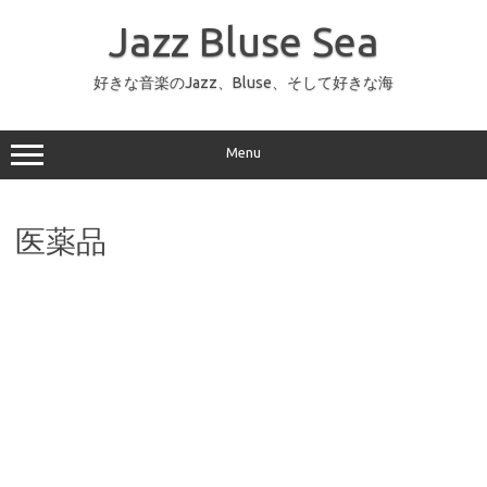
コ
ン
Jazz Bluse Sea
テ
ン
ツ
へ
好きな音楽のJazz、Bluse、そして好きな海
ス
キ
ッ
プ
Menu
医薬品