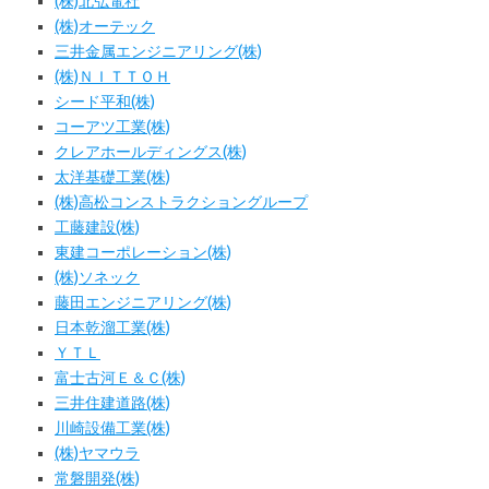
(株)北弘電社
(株)オーテック
三井金属エンジニアリング(株)
(株)ＮＩＴＴＯＨ
シード平和(株)
コーアツ工業(株)
クレアホールディングス(株)
太洋基礎工業(株)
(株)高松コンストラクショングループ
工藤建設(株)
東建コーポレーション(株)
(株)ソネック
藤田エンジニアリング(株)
日本乾溜工業(株)
ＹＴＬ
富士古河Ｅ＆Ｃ(株)
三井住建道路(株)
川崎設備工業(株)
(株)ヤマウラ
常磐開発(株)