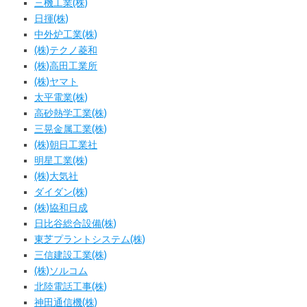
三機工業(株)
日揮(株)
中外炉工業(株)
(株)テクノ菱和
(株)高田工業所
(株)ヤマト
太平電業(株)
高砂熱学工業(株)
三晃金属工業(株)
(株)朝日工業社
明星工業(株)
(株)大気社
ダイダン(株)
(株)協和日成
日比谷総合設備(株)
東芝プラントシステム(株)
三信建設工業(株)
(株)ソルコム
北陸電話工事(株)
神田通信機(株)