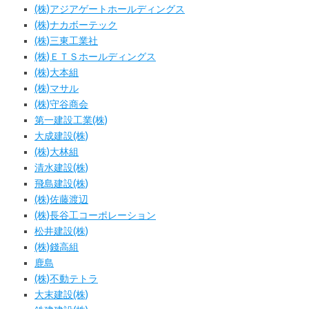
(株)アジアゲートホールディングス
(株)ナカボーテック
(株)三東工業社
(株)ＥＴＳホールディングス
(株)大本組
(株)マサル
(株)守谷商会
第一建設工業(株)
大成建設(株)
(株)大林組
清水建設(株)
飛島建設(株)
(株)佐藤渡辺
(株)長谷工コーポレーション
松井建設(株)
(株)錢高組
鹿島
(株)不動テトラ
大末建設(株)