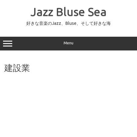
コ
ン
Jazz Bluse Sea
テ
ン
ツ
へ
好きな音楽のJazz、Bluse、そして好きな海
ス
キ
ッ
プ
Menu
建設業