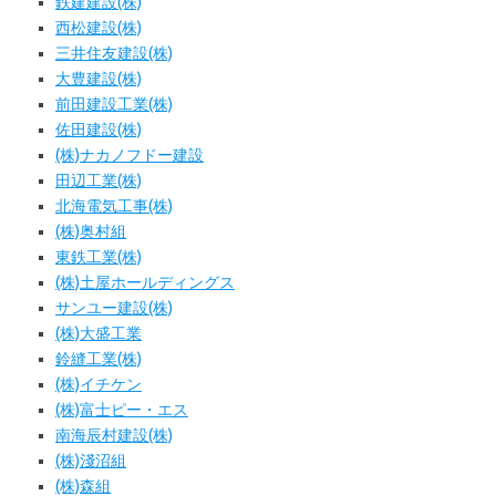
鉄建建設(株)
西松建設(株)
三井住友建設(株)
大豊建設(株)
前田建設工業(株)
佐田建設(株)
(株)ナカノフドー建設
田辺工業(株)
北海電気工事(株)
(株)奥村組
東鉄工業(株)
(株)土屋ホールディングス
サンユー建設(株)
(株)大盛工業
鈴縫工業(株)
(株)イチケン
(株)富士ピー・エス
南海辰村建設(株)
(株)淺沼組
(株)森組